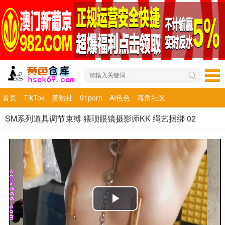
首页
TikTok
美熟社
91porn
AI色色
海角社区
SM系列道具调节束缚 猥琐眼镜摄影师KK 绳艺捆绑 02