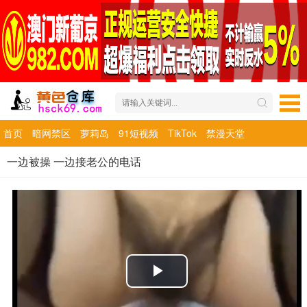
首页
暗网禁区
萝莉岛
91短视频
TikTok
禁漫天堂
一边被操 一边接老公的电话